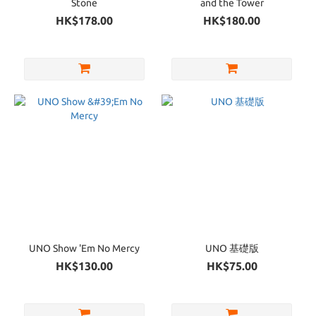
Stone
and the Tower
HK$178.00
HK$180.00
UNO Show 'Em No Mercy
UNO 基礎版
HK$130.00
HK$75.00