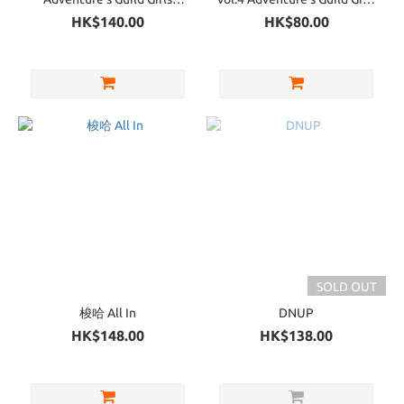
Expansion Pack
official art book Vol.4
HK$140.00
HK$80.00
SOLD OUT
梭哈 All In
DNUP
HK$148.00
HK$138.00