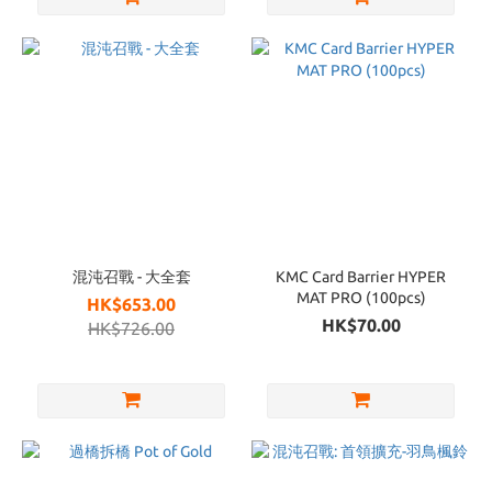
混沌召戰 - 大全套
KMC Card Barrier HYPER
MAT PRO (100pcs)
HK$653.00
HK$70.00
HK$726.00