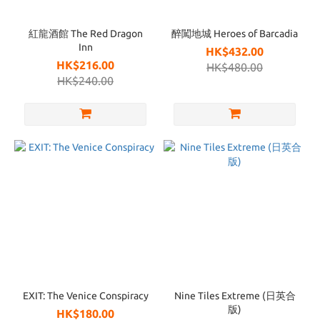
紅龍酒館 The Red Dragon
醉闖地城 Heroes of Barcadia
Inn
HK$432.00
HK$216.00
HK$480.00
HK$240.00
EXIT: The Venice Conspiracy
Nine Tiles Extreme (日英合
版)
HK$180.00