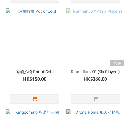
售完
過橋拆橋 Pot of Gold
Rummikub XP (Six Players)
HK$150.00
HK$368.00