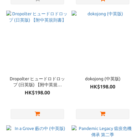
Dropolter ヒュードロドロッ
dokojong (中英版)
プ (日英版) 【附中英規則
HK$198.00
書】
HK$198.00