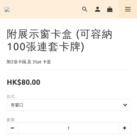
附展示窗卡盒 (可容納
100張連套卡牌)
附2張卡隔 及 35pt 卡套
HK$80.00
款式
數量