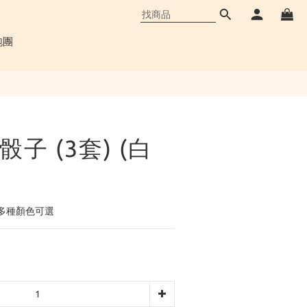
立即購買
跑團
子 (3套) (白
多種顏色可選