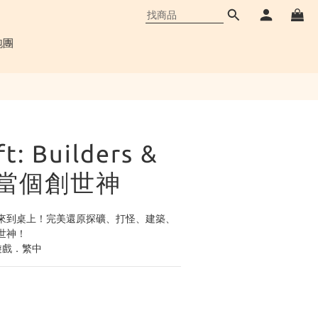
立即購買
跑團
t: Builders &
s 當個創世神
來到桌上！完美還原探礦、打怪、建築、
世神！
遊戲．繁中