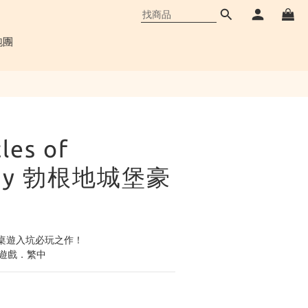
立即購買
跑團
les of
ndy 勃根地城堡豪
桌遊入坑必玩之作！
略遊戲．繁中