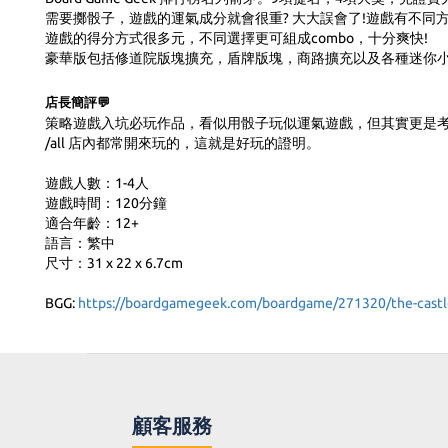
需要擲骰子，遊戲的運氣成分就會很重? 大大誤會了!遊戲有不
遊戲的得分方式很多元，不同選擇更可組成combo，十分爽快!
豪華版包括修道院版塊擴充，盾牌版塊，商路擴充以及各種迷你小
店長簡評💬
策略遊戲入坑必玩作品，看似用骰子玩似運氣遊戲，但其實更是
/all 店內都常開來玩的，這就是好玩的證明。
遊戲人數：1-4人
遊戲時間：120分鐘
適合年齡：12+
語言：繁中
尺寸：31 x 22 x 6.7cm
BGG:
https://boardgamegeek.com/boardgame/271320/the-castl
顧客服務