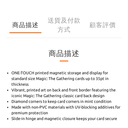
送貨及付款
商品描述
顧客評價
方式
商品描述
ONE-TOUCH printed magnetic storage and display for
standard size Magic: The Gathering cards up to 35pt in
thickness
Vibrant, printed art on back and front border featuring the
iconic Magic: The Gathering classic card back design
Diamond corners to keep card corners in mint condition
Made with non-PVC materials with UV-blocking additives for
premium protection
Slide-in hinge and magnetic closure keeps your card secure